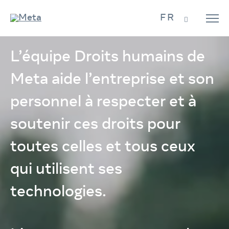
FR
L’équipe Droits humains de
Meta aide l’entreprise et son
personnel
à respecter et à
soutenir
ces droits pour
toutes celles et tous ceux
qui utilisent ses
technologies.